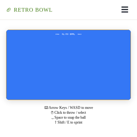
☰
🏈 RETRO BOWL
Retro Bowl オンラインプレイ
⌨️ Arrow Keys / WASD to move
🖱️ Click to throw / select
␣ Space to snap the ball
⇧ Shift / E to sprint