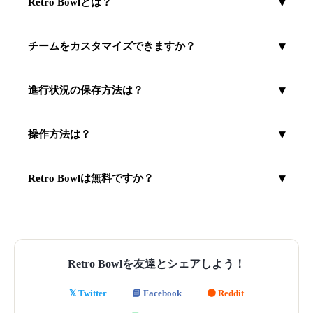
Retro Bowlとは？
Retro Bowlはチーム管理とアーケードゲームプレイを組み
合わせたレトロスタイルのアメリカンフットボールゲーム
チームをカスタマイズできますか？
です。
はい！ユニークな色の様々なチームから選べます。進行に
応じてロスターを管理できます。
進行状況の保存方法は？
ブラウザのローカルストレージを使用したオートセーブシ
ステムがあります。
操作方法は？
矢印キーまたはWASDで移動、クリックでプレイ選択とス
ロー、スペースでスナップ。
Retro Bowlは無料ですか？
はい！ブラウザで完全無料でプレイできます。ダウンロー
ド不要です。
Retro Bowlを友達とシェアしよう！
𝕏 Twitter
📘 Facebook
🟠 Reddit