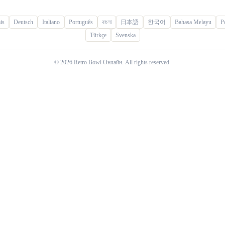
is
Deutsch
Italiano
Português
বাংলা
日本語
한국어
Bahasa Melayu
P
Türkçe
Svenska
© 2026 Retro Bowl Онлайн. All rights reserved.