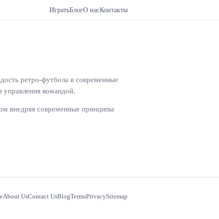
Играть
Блог
О нас
Контакты
адость ретро-футбола в современные
и управления командой.
этом внедряя современные принципы
e
About Us
Contact Us
Blog
Terms
Privacy
Sitemap