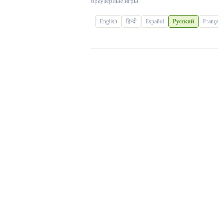
браузерные игры.
English
हिन्दी
Español
Русский
França