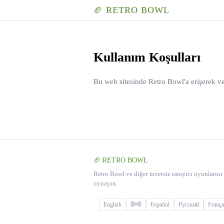
🏈 RETRO BOWL
Kullanım Koşulları
Bu web sitesinde Retro Bowl'a erişerek ve
🏈 RETRO BOWL
Retro Bowl ve diğer ücretsiz tarayıcı oyunlarını
oynayın.
English
हिन्दी
Español
Русский
França