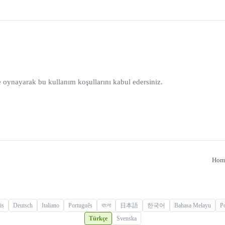
 oynayarak bu kullanım koşullarını kabul edersiniz.
Hom
is
Deutsch
Italiano
Português
বাংলা
日本語
한국어
Bahasa Melayu
Po
Türkçe
Svenska