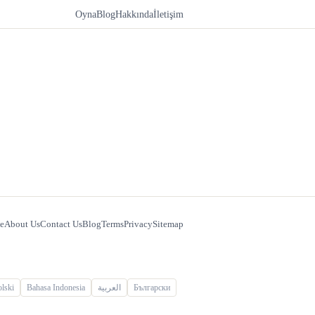
Oyna
Blog
Hakkında
İletişim
e
About Us
Contact Us
Blog
Terms
Privacy
Sitemap
lski
Bahasa Indonesia
العربية
Български