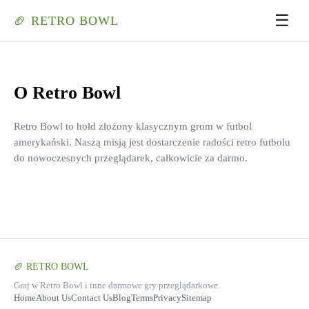
☰
🏈 RETRO BOWL
O Retro Bowl
Retro Bowl to hołd złożony klasycznym grom w futbol
amerykański. Naszą misją jest dostarczenie radości retro futbolu
do nowoczesnych przeglądarek, całkowicie za darmo.
🏈 RETRO BOWL
Graj w Retro Bowl i inne darmowe gry przeglądarkowe.
Home
About Us
Contact Us
Blog
Terms
Privacy
Sitemap