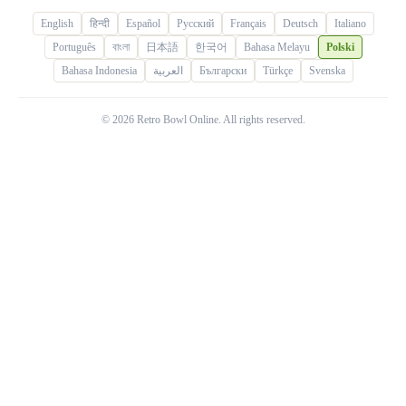
English
हिन्दी
Español
Русский
Français
Deutsch
Italiano
Português
বাংলা
日本語
한국어
Bahasa Melayu
Polski
Bahasa Indonesia
العربية
Български
Türkçe
Svenska
© 2026 Retro Bowl Online. All rights reserved.